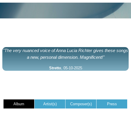
"The very nuanced voice of Anna Lucia Richter gives these songs
a new, personal dimension. Magnificent!"
Stretto
, 05-10-2025
Album
Artist(s)
Composer(s)
Press