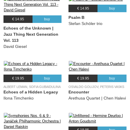
€ 14.95
buy
Psalm B
€ 14.95
buy
Stefan Schöler trio
Echoes of the Unknown |
Jazz Thing Next Generation
Vol. 113
David Giesel
€ 19.95
buy
€ 19.95
buy
ALBERT LEMAN, SOFIA GUBAIDULINA
OSVALDO GOLIJOV, PETERIS VASKS
Echoes of a Hidden Legacy
Encounter
Ilona Timchenko
Arethusa Quartet | Chen Halevi