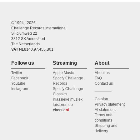
© 1994 - 2026
Challenge Records International
Siliciumweg 22
3812 SX Amersfoort
The Netherlands
VAT
NL8140.97.455.B01
Follow us
Streaming
About
Twitter
Apple Music
About us
Facebook
Spotify Challenge
FAQ
Youtube
Records
Contact us
Instagram
Spotify Challenge
Classics
Colofon
Klassieke muziek
Privacy statement
luisteren op
AI statement
classic
nl
Terms and
conditions
Shipping and
delivery