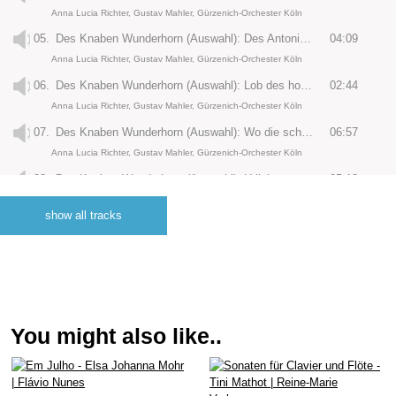
Anna Lucia Richter, Gustav Mahler, Gürzenich-Orchester Köln
05.
Des Knaben Wunderhorn (Auswahl): Des Antonius von Padua Fischpredigt
04:09
Anna Lucia Richter, Gustav Mahler, Gürzenich-Orchester Köln
06.
Des Knaben Wunderhorn (Auswahl): Lob des hohen Verstandes
02:44
Anna Lucia Richter, Gustav Mahler, Gürzenich-Orchester Köln
07.
Des Knaben Wunderhorn (Auswahl): Wo die schönen Trompeten blasen
06:57
Anna Lucia Richter, Gustav Mahler, Gürzenich-Orchester Köln
08.
Des Knaben Wunderhorn (Auswahl): Urlicht
05:18
Anna Lucia Richter, Gustav Mahler, Gürzenich-Orchester Köln
show all tracks
09.
Kindertotenlieder (nach Gedichten von Friedrich Rückert): I. Nun will die Sonn’ so hell aufgeh'n!
05:45
Anna Lucia Richter, Gustav Mahler, Gürzenich-Orchester Köln
10.
Kindertotenlieder (nach Gedichten von Friedrich Rückert): Nun seh' ich wohl, warum so dunkle Flammen
04:58
Anna Lucia Richter, Gustav Mahler, Gürzenich-Orchester Köln
11.
Kindertotenlieder (nach Gedichten von Friedrich Rückert): Wenn dein Mütterlein
04:46
You might also like..
Anna Lucia Richter, Gustav Mahler, Gürzenich-Orchester Köln
12.
Kindertotenlieder (nach Gedichten von Friedrich Rückert): Oft denk' ich, sie sind nur ausgegangen!
03:00
Anna Lucia Richter, Gustav Mahler, Gürzenich-Orchester Köln