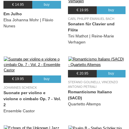
€ 14.95
buy
13.
Kindertotenlieder (nach Gedichten von Friedrich Rückert): In diesem Wetter!
06:40
€ 19.95
buy
Anna Lucia Richter, Gustav Mahler, Gürzenich-Orchester Köln
Em Julho
CARL PHILIPP EMANUEL BACH
Elsa Johanna Mohr | Flávio
Sonaten für Clavier und
Nunes
Flöte
Tini Mathot | Reine-Marie
Verhagen
€ 20.95
buy
€ 19.95
buy
STEFANO GOLINELLI, VINCENZO
ANTONIO PETRALI
JOHANNES SCHENCK
Romanticismo Italiano
Suonate per violino e
(SACD)
violone o cimbalo Op. 7 - Vol.
Quartetto Altemps
2
Ensemble Castor