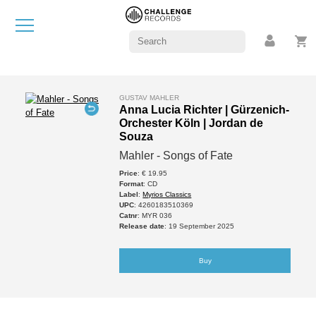
GUSTAV MAHLER
Anna Lucia Richter | Gürzenich-
Orchester Köln | Jordan de
Souza
Mahler - Songs of Fate
Price
: € 19.95
Format
: CD
Label
:
Myrios Classics
UPC
: 4260183510369
Catnr
: MYR 036
Release date
: 19 September 2025
Buy