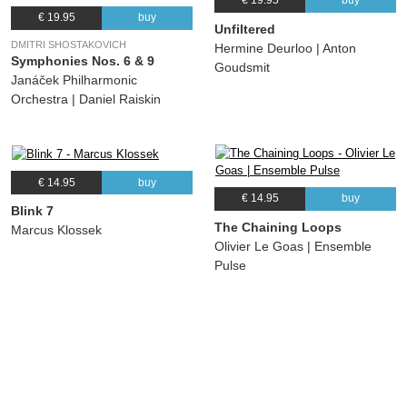
€ 19.95
buy
€ 19.95
buy
Unfiltered
DMITRI SHOSTAKOVICH
Hermine Deurloo | Anton
Symphonies Nos. 6 & 9
Goudsmit
Janáček Philharmonic
Orchestra | Daniel Raiskin
€ 14.95
buy
€ 14.95
buy
Blink 7
The Chaining Loops
Marcus Klossek
Olivier Le Goas | Ensemble
Pulse