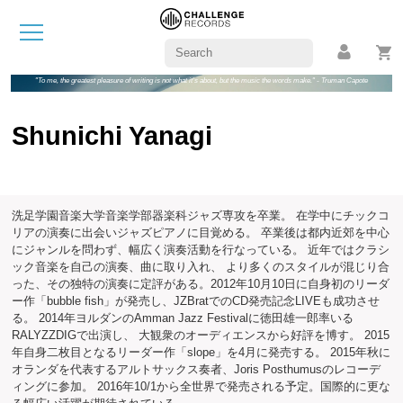
"To me, the greatest pleasure of writing is not what it's about, but the music the words make." - Truman Capote
Shunichi Yanagi
洗足学園音楽大学音楽学部器楽科ジャズ専攻を卒業。 在学中にチックコ
リアの演奏に出会いジャズピアノに目覚める。 卒業後は都内近郊を中心
にジャンルを問わず、幅広く演奏活動を行なっている。 近年ではクラシ
ック音楽を自己の演奏、曲に取り入れ、 より多くのスタイルが混じり合
った、その独特の演奏に定評がある。2012年10月10日に自身初のリーダ
ー作「bubble fish」が発売し、JZBratでのCD発売記念LIVEも成功させ
る。 2014年ヨルダンのAmman Jazz Festivalに徳田雄一郎率いる
RALYZZDIGで出演し、 大観衆のオーディエンスから好評を博す。 2015
年自身二枚目となるリーダー作「slope」を4月に発売する。 2015年秋に
オランダを代表するアルトサックス奏者、Joris Posthumusのレコーデ
ィングに参加。 2016年10/1から全世界で発売される予定。国際的に更な