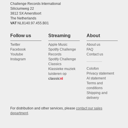
Challenge Records International
Siliciumweg 22
3812 SX Amersfoort
The Netherlands
VAT
NL8140.97.455.B01
Follow us
Streaming
About
Twitter
Apple Music
About us
Facebook
Spotify Challenge
FAQ
Youtube
Records
Contact us
Instagram
Spotify Challenge
Classics
Colofon
Klassieke muziek
Privacy statement
luisteren op
AI statement
classic
nl
Terms and
conditions
Shipping and
delivery
For distribution and other services, please
contact our sales
department
.