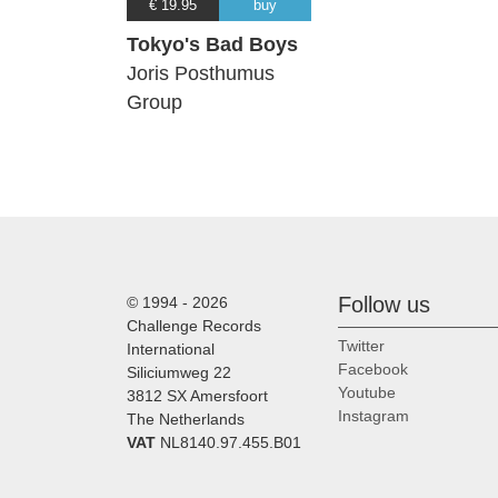
€ 19.95
buy
Tokyo's Bad Boys
Joris Posthumus
Group
Follow us
© 1994 - 2026
Challenge Records
Twitter
International
Facebook
Siliciumweg 22
Youtube
3812 SX Amersfoort
Instagram
The Netherlands
VAT
NL8140.97.455.B01