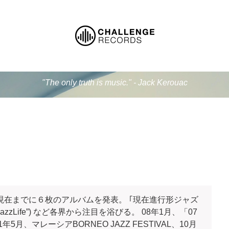
"The only truth is music." - Jack Kerouac
現在までに６枚のアルバムを発表。 ｢現在進行形ジャズ
zLife”) など各界から注目を浴びる。 08年1月、「07
月、マレーシアBORNEO JAZZ FESTIVAL、10月