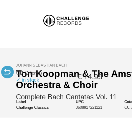
JOHANN SEBASTIAN BACH
Ton Koopman & The Ams
CD
(3 items)
€ 14.95
✓ in stock
Orchestra & Choir
Complete Bach Cantatas Vol. 11
Label
UPC
Cat
Challenge Classics
0608917221121
CC 