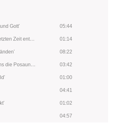
und Gott'
05:44
'Herr Jesu Christ, wahr' Mensch und Gott' BWV 127: Recitative (Tenor): 'Wenn alles sich zur letzten Zeit entsetzet'
01:14
Händen'
08:22
'Herr Jesu Christ, wahr' Mensch und Gott' BWV 127: Recitative and Aria (Bass): 'Wenn einstens die Posaunen schallen'
03:42
ld'
01:00
04:41
t'
01:02
04:57
h
01:23