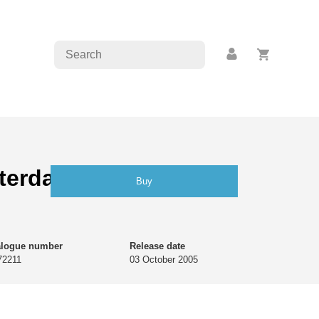
terdam Baroque
Buy
alogue number
Release date
72211
03 October 2005