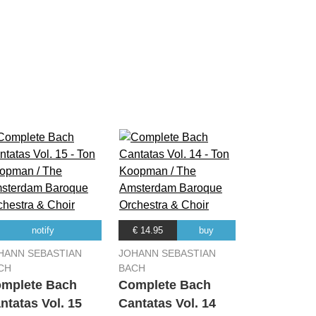
06:16
00:47
00:57
02:25
02:11
d Ruhm'
03:21
05:12
h'
02:32
notify
€ 14.95
buy
04:17
HANN SEBASTIAN
JOHANN SEBASTIAN
03:18
CH
BACH
mplete Bach
Complete Bach
01:46
ntatas Vol. 15
Cantatas Vol. 14