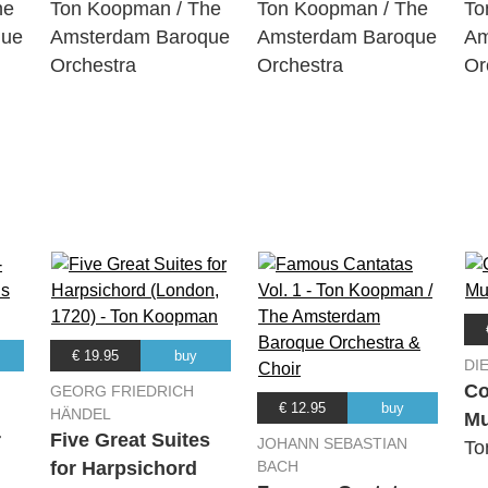
he
Ton Koopman / The
Ton Koopman / The
To
que
Amsterdam Baroque
Amsterdam Baroque
Am
Orchestra
Orchestra
Or
41: Chorus: 'Jesu, nun sei gepreiset'
41: Aria (Soprano): 'Laß uns, o höchster Gott'
 41: Recitative (Alto): 'Ach! deine Hand, dein Segen muß allein'
 41: Aria (Tenor): 'Woferne du den edlen Frieden'
 41: Recitative (Bass): 'Doch weil der Feind bei Tag und Nacht'
41: Chorale: 'Dein ist allein die Ehre'
n kam' BWV 7: Chorus: 'Christ unser Herr zum Jordan kam'
€ 19.95
buy
DI
Co
 kam' BWV 7: Aria (Bass): 'Merkt und hört, ihr Menschenkinder'
GEORG FRIEDRICH
€ 12.95
buy
HÄNDEL
Mu
kam' BWV 7: Recitative (Tenor): 'Dies hat Gott klar'
r
Five Great Suites
JOHANN SEBASTIAN
To
for Harpsichord
BACH
 kam' BWV 7: Aria (Tenor): 'Des Vaters Stimme ließ sich hören'