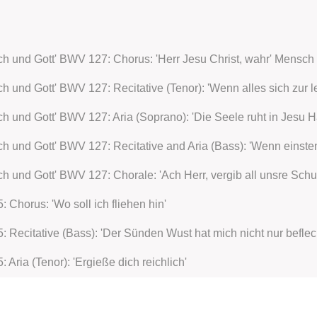
ch und Gott' BWV 127: Chorus: 'Herr Jesu Christ, wahr' Mensch 
ch und Gott' BWV 127: Aria (Soprano): 'Die Seele ruht in Jesu 
ch und Gott' BWV 127: Chorale: 'Ach Herr, vergib all unsre Schu
: Chorus: 'Wo soll ich fliehen hin'
5: Recitative (Bass): 'Der Sünden Wust hat mich nicht nur befleck
: Aria (Tenor): 'Ergieße dich reichlich'
: Recitative with Chorale (Alto): Mein treuer Heiland tröstet mic