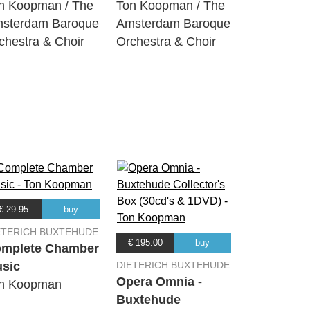
n Koopman / The
Ton Koopman / The
sterdam Baroque
Amsterdam Baroque
chestra & Choir
Orchestra & Choir
07:47
05:27
01:04
08:17
00:53
01:51
€ 29.95
buy
06:18
ETERICH BUXTEHUDE
€ 195.00
buy
mplete Chamber
04:37
sic
DIETERICH BUXTEHUDE
01:11
Opera Omnia -
n Koopman
Buxtehude
03:40