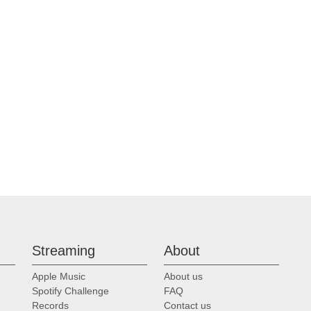
t BWV 115: Chorus: Mache dich, mein Geist, bereit
' BWV 115: Aria (Alto): Ach, schläfrige Seele, wie?
t BWV 115: Recitative (Bass): Gott, so fur deine Seele wacht
t' BWV 115: Aria (Soprano): Bete aber auch dabei
t BWV 115: Recitative (Tenor): Er sehnet sich nach unserm Sch
it' BWV 115: Chorale: Drum so laßt uns immerdar
s Gut' BWV 113: Chorus: 'Herr Jesu Christ, du höchstes Gut'
 Gut' BWV 113: Chorale (Alto): 'Erbarm dich mein in solcher Las
s Gut' BWV 113: Aria (Bass): 'Fürwahr, wenn mir das kommet ein
Streaming
About
s Gut' BWV 113: Chorale and Recitative (Bass): 'Jedoch dein he
Apple Music
About us
Spotify Challenge
FAQ
s Gut' BWV 113: Aria (Tenor): 'Jesus nimmt die Sünder an'
Records
Contact us