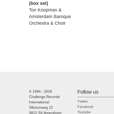
(box set)
01.
Mache dich, mein Geist, berei
Ton Koopman &
02.
Mache dich, mein Geist, bereit
Amsterdam Baroque
Orchestra & Choir
03.
Mache dich, mein Geist, berei
04.
Mache dich, mein Geist, berei
05.
Mache dich, mein Geist, berei
06.
Mache dich, mein Geist, bere
07.
'Herr Jesu Christ, du höchste
08.
'Herr Jesu Christ, du höchstes
09.
'Herr Jesu Christ, du höchste
Follow us
© 1994 - 2026
Challenge Records
10.
'Herr Jesu Christ, du höchste
Twitter
International
Facebook
Siliciumweg 22
11.
'Herr Jesu Christ, du höchste
Youtube
3812 SX Amersfoort