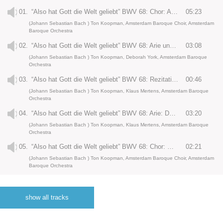
01.
“Also hat Gott die Welt geliebt” BWV 68: Chor: Also hat Gott die Welt geliebt
05:23
(Johann Sebastian Bach ) Ton Koopman, Amsterdam Baroque Choir, Amsterdam
Baroque Orchestra
02.
“Also hat Gott die Welt geliebt” BWV 68: Arie und Ritornello: Mein gläubiges Herze
03:08
(Johann Sebastian Bach ) Ton Koopman, Deborah York, Amsterdam Baroque
Orchestra
03.
“Also hat Gott die Welt geliebt” BWV 68: Rezitativ: Ich bin mit Petro nicht vermessen
00:46
(Johann Sebastian Bach ) Ton Koopman, Klaus Mertens, Amsterdam Baroque
Orchestra
04.
“Also hat Gott die Welt geliebt” BWV 68: Arie: Du bist geboren mir zugute
03:20
(Johann Sebastian Bach ) Ton Koopman, Klaus Mertens, Amsterdam Baroque
Orchestra
05.
“Also hat Gott die Welt geliebt” BWV 68: Chor: Wer an ihn gläubet
02:21
(Johann Sebastian Bach ) Ton Koopman, Amsterdam Baroque Choir, Amsterdam
Baroque Orchestra
06.
“Bleib bei uns, denn es will Abend werden” BWV 6: Chor: Bleib bei uns, denn es will Abend werden
06:09
(Johann Sebastian Bach ) Ton Koopman, Amsterdam Baroque Choir, Amsterdam
show all tracks
Baroque Orchestra
07.
“Bleib bei uns, denn es will Abend werden” BWV 6: Arie: Hochgelobter Gottessohn
03:09