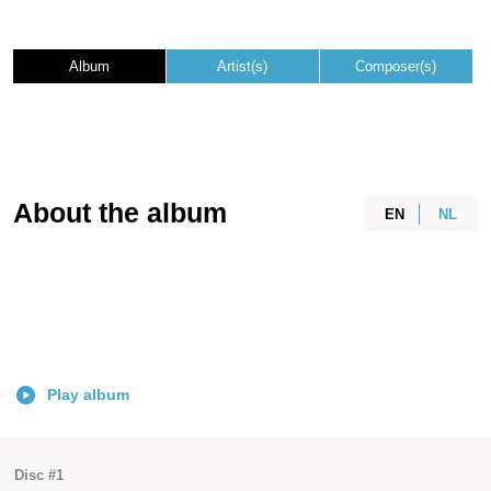
Album
Artist(s)
Composer(s)
About the album
EN
NL
Play album
Disc #1