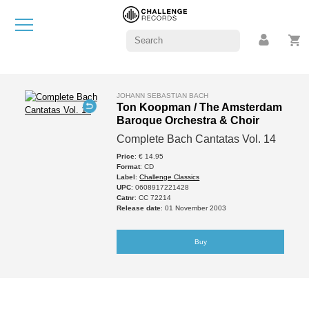
JOHANN SEBASTIAN BACH
Ton Koopman / The Amsterdam
Baroque Orchestra & Choir
Complete Bach Cantatas Vol. 14
Price
: € 14.95
Format
: CD
Label
:
Challenge Classics
UPC
: 0608917221428
Catnr
: CC 72214
Release date
: 01 November 2003
Buy