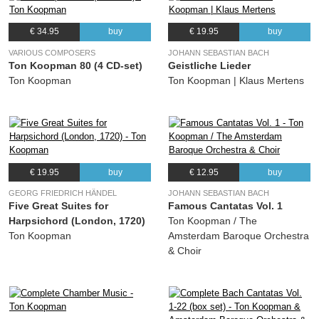
(Johann Sebastian Bach ) Amsterdam Baroque Choir, Ton Koopman, Amsterdam
Baroque Orchestra
€ 34.95
buy
€ 19.95
buy
22.
Wer mich liebet, der wird mein Wort halten BWV 59: Aria (Bass): “Die Welt mit allen Königreichen”
02:38
VARIOUS COMPOSERS
JOHANN SEBASTIAN BACH
(Johann Sebastian Bach ) Klaus Mertens, Ton Koopman, Amsterdam Baroque
Orchestra
Ton Koopman 80 (4 CD-set)
Geistliche Lieder
Ton Koopman
Ton Koopman | Klaus Mertens
23.
Wer mich liebet, der wird mein Wort halten BWV 59: Chorale: “Gott, heil’ger Geist”
00:47
(Johann Sebastian Bach ) Amsterdam Baroque Choir, Ton Koopman, Amsterdam
Baroque Orchestra
€ 19.95
buy
€ 12.95
buy
GEORG FRIEDRICH HÄNDEL
JOHANN SEBASTIAN BACH
Five Great Suites for
Famous Cantatas Vol. 1
Harpsichord (London, 1720)
Ton Koopman / The
Ton Koopman
Amsterdam Baroque Orchestra
& Choir