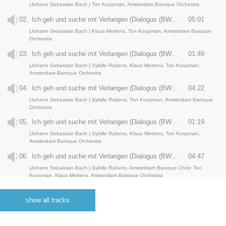
(Johann Sebastian Bach ) Ton Koopman, Amsterdam Baroque Orchestra
02.
Ich geh und suche mit Verlangen (Dialogus (BWV 49): Aria (Bass): “Ich geh und suche mit Verlangen”
05:01
(Johann Sebastian Bach ) Klaus Mertens, Ton Koopman, Amsterdam Baroque
Orchestra
03.
Ich geh und suche mit Verlangen (Dialogus (BWV 49): Recitative (Soprano, Bass): “Mein Mahl ist zubereit”
01:49
(Johann Sebastian Bach ) Sybille Rubens, Klaus Mertens, Ton Koopman,
Amsterdam Baroque Orchestra
04.
Ich geh und suche mit Verlangen (Dialogus (BWV 49): Aria (Soprano): “Ich bin herrlich, ich bin schön”
04:22
(Johann Sebastian Bach ) Sybille Rubens, Ton Koopman, Amsterdam Baroque
Orchestra
05.
Ich geh und suche mit Verlangen (Dialogus (BWV 49): Recitative (Soprano, Bass): “Mein glaube hat mich selbst so angezogen”
01:19
(Johann Sebastian Bach ) Sybille Rubens, Klaus Mertens, Ton Koopman,
Amsterdam Baroque Orchestra
06.
Ich geh und suche mit Verlangen (Dialogus (BWV 49): Aria and Chorale (Soprano, Bass): “Dich hab ich je und je geliebt”
04:47
(Johann Sebastian Bach ) Sybille Rubens, Amsterdam Baroque Choir, Ton
Koopman, Klaus Mertens, Amsterdam Baroque Orchestra
07.
O Ewigkeit, du Donnerwort BWV 60: Aria (Alto, Tenor): “O ewigkeit, du Donnerwort”
03:24
show all tracks
(Johann Sebastian Bach ) Bogna Bartosz, Jörg Dürmüller, Ton Koopman,
Amsterdam Baroque Orchestra
08.
O Ewigkeit, du Donnerwort BWV 60: Recitative (Alto, Tenor): “O schwerer Gang zum letzten Kampf und streite”
02:05