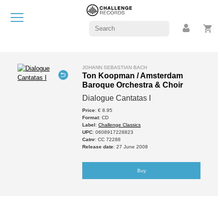
JOHANN SEBASTIAN BACH
Ton Koopman / Amsterdam
Baroque Orchestra & Choir
Dialogue Cantatas I
Price
: € 8.95
Format
: CD
Label
:
Challenge Classics
UPC
: 0608917228823
Catnr
: CC 72288
Release date
: 27 June 2008
Buy