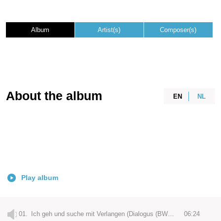
Album
Artist(s)
Composer(s)
About the album
EN
NL
Play album
01.
Ich geh und suche mit Verlangen (Dialogus (BWV 49): Sinfonia
06:24