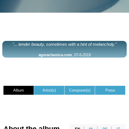
"... tender beauty, sometimes with a hint of melancholy."
agoraclassica.com
, 07-6-2019
Album
Artist(s)
Composer(s)
Press
About the album