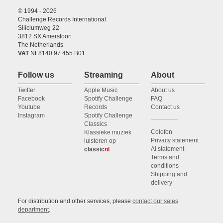
© 1994 - 2026
Challenge Records International
Siliciumweg 22
3812 SX Amersfoort
The Netherlands
VAT
NL8140.97.455.B01
Follow us
Streaming
About
Twitter
Apple Music
About us
Facebook
Spotify Challenge
FAQ
Youtube
Records
Contact us
Instagram
Spotify Challenge
Classics
Colofon
Klassieke muziek
Privacy statement
luisteren op
AI statement
classic
nl
Terms and
conditions
Shipping and
delivery
For distribution and other services, please
contact our sales
department
.