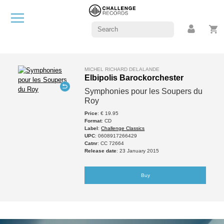
MICHEL RICHARD DELALANDE
Elbipolis Barockorchester
Symphonies pour les Soupers du
Roy
Price
: € 19.95
Format
: CD
Label
:
Challenge Classics
UPC
: 0608917266429
Catnr
: CC 72664
Release date
: 23 January 2015
Buy