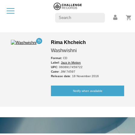
Rima Khcheich
Washwishni
Format
: CD
Label
:
Jazz in Motion
UPC
: 0608917459722
Catnr
: JIM 74597
Release date
: 18 November 2016
Notify when available