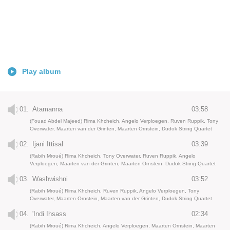
Play album
01.
Atamanna
03:58
(Fouad Abdel Majeed) Rima Khcheich, Angelo Verploegen, Ruven Ruppik, Tony
Overwater, Maarten van der Grinten, Maarten Ornstein, Dudok String Quartet
02.
Ijani Ittisal
03:39
(Rabih Mroué) Rima Khcheich, Tony Overwater, Ruven Ruppik, Angelo
Verploegen, Maarten van der Grinten, Maarten Ornstein, Dudok String Quartet
03.
Washwishni
03:52
(Rabih Mroué) Rima Khcheich, Ruven Ruppik, Angelo Verploegen, Tony
Overwater, Maarten Ornstein, Maarten van der Grinten, Dudok String Quartet
04.
'Indi Ihsass
02:34
(Rabih Mroué) Rima Khcheich, Angelo Verploegen, Maarten Ornstein, Maarten