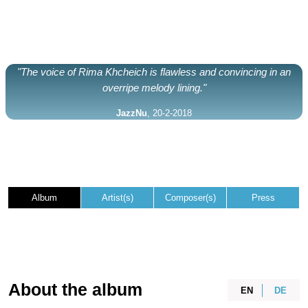
"The voice of Rima Khcheich is flawless and convincing in an
overripe melody lining."
JazzNu
, 20-2-2018
Album
Artist(s)
Composer(s)
Press
About the album
EN
DE