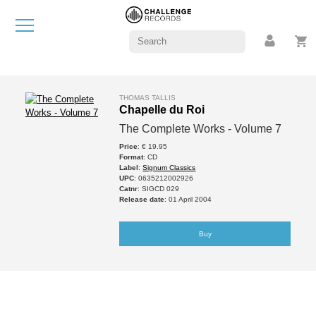
THOMAS TALLIS
Chapelle du Roi
The Complete Works - Volume 7
Price
: € 19.95
Format
: CD
Label
:
Signum Classics
UPC
: 0635212002926
Catnr
: SIGCD 029
Release date
: 01 April 2004
Buy