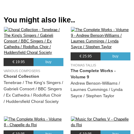
(Thomas Tallis) Chapelle du Roi
11.
Mihi autem nimis
02:15
You might also like..
(Thomas Tallis) Chapelle du Roi
12.
O salutaris hostia
02:08
(Thomas Tallis) Chapelle du Roi
13.
In ieiunio et fletu (Low)
03:59
(Thomas Tallis) Chapelle du Roi
€ 25.95
buy
14.
In ieiunio et fletu (High)
03:18
€ 19.95
buy
THOMAS TALLIS
(Thomas Tallis) Chapelle du Roi
The Complete Works -
VARIOUS COMPOSERS
Choral Collection
Volume 9
15.
Derelinquat impius
03:49
Tenebrae / The King's Singers /
Andrew Benson-Williams /
(Thomas Tallis) Chapelle du Roi
Gabrieli Consort / BBC Singers
Laurnes Cummings / Lynda
16.
Spem in alium
10:03
/ Ex Cathedra / Rodolfus Choir
Sayce / Stephen Taylor
(Thomas Tallis) Chapelle du Roi
/ Huddersfield Choral Society