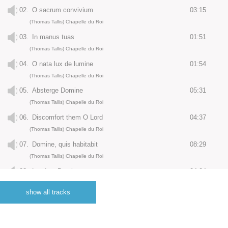
02.
O sacrum convivium
03:15
(Thomas Tallis) Chapelle du Roi
03.
In manus tuas
01:51
(Thomas Tallis) Chapelle du Roi
04.
O nata lux de lumine
01:54
(Thomas Tallis) Chapelle du Roi
05.
Absterge Domine
05:31
(Thomas Tallis) Chapelle du Roi
06.
Discomfort them O Lord
04:37
(Thomas Tallis) Chapelle du Roi
07.
Domine, quis habitabit
08:29
(Thomas Tallis) Chapelle du Roi
08.
Laudate Dominum
04:04
(Thomas Tallis) Chapelle du Roi
show all tracks
09.
Miserere nostri
02:18
(Thomas Tallis) Chapelle du Roi
10.
Salvator mundi II
02:21