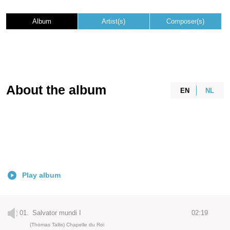
Album
Artist(s)
Composer(s)
About the album
EN
NL
Play album
01.
Salvator mundi I
02:19
(Thomas Tallis) Chapelle du Roi