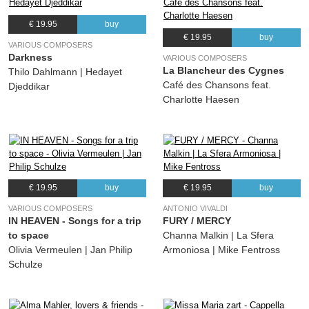
(Johannes Brahms) Hedayet Djeddikar, Thilo Dahlmann
€ 19.95
buy
13.
Deutsche Volkslieder WoO 33: In stiller Nacht, No. 42
02:48
€ 19.95
buy
(Johannes Brahms) Hedayet Djeddikar, Thilo Dahlmann
VARIOUS COMPOSERS
Darkness
VARIOUS COMPOSERS
14.
Deutsche Volkslieder WoO 33: Ach Gott, wie weh tut scheiden, No. 17
02:07
La Blancheur des Cygnes
Thilo Dahlmann | Hedayet
(Johannes Brahms) Thilo Dahlmann, Hedayet Djeddikar
Café des Chansons feat.
Djeddikar
15.
Deutsche Volkslieder WoO 33: Soll sich der Mond nicht heller scheinen, No. 35
02:43
Charlotte Haesen
(Johannes Brahms) Thilo Dahlmann, Hedayet Djeddikar
16.
Deutsche Volkslieder WoO 33: Da unten im Tale, No. 6
02:05
(Johannes Brahms) Thilo Dahlmann, Hedayet Djeddikar
17.
In Memoriam – Holocaust Lieder: Im Gefängnis
02:07
(Nobert Glanzberg) Thilo Dahlmann, Hedayet Djeddikar
€ 19.95
buy
€ 19.95
buy
18.
In Memoriam – Holocaust Lieder: Abschied
03:54
VARIOUS COMPOSERS
ANTONIO VIVALDI
IN HEAVEN - Songs for a trip
FURY / MERCY
(Nobert Glanzberg) Thilo Dahlmann, Hedayet Djeddikar
to space
Channa Malkin | La Sfera
19.
In Memoriam – Holocaust Lieder: Fu?r Ule
02:21
Olivia Vermeulen | Jan Philip
Armoniosa | Mike Fentross
(Nobert Glanzberg) Thilo Dahlmann, Hedayet Djeddikar
Schulze
20.
In Memoriam – Holocaust Lieder: Alter Baum
04:03
(Nobert Glanzberg) Thilo Dahlmann, Hedayet Djeddikar