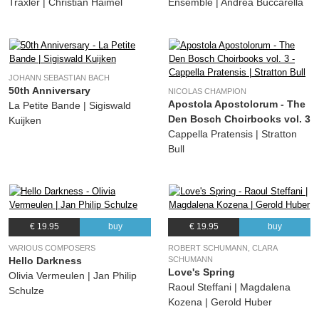
Traxler | Christian Haimel
Ensemble | Andrea Buccarella
JOHANN SEBASTIAN BACH
50th Anniversary
NICOLAS CHAMPION
Apostola Apostolorum - The
La Petite Bande | Sigiswald
Den Bosch Choirbooks vol. 3
Kuijken
Cappella Pratensis | Stratton
Bull
€ 19.95
buy
€ 19.95
buy
VARIOUS COMPOSERS
ROBERT SCHUMANN, CLARA
Hello Darkness
SCHUMANN
Love's Spring
Olivia Vermeulen | Jan Philip
Raoul Steffani | Magdalena
Schulze
Kozena | Gerold Huber