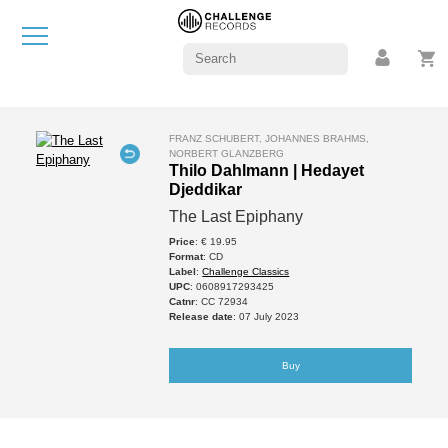
FRANZ SCHUBERT, JOHANNES BRAHMS,
NORBERT GLANZBERG
Thilo Dahlmann | Hedayet
Djeddikar
The Last Epiphany
Price
: € 19.95
Format
: CD
Label
:
Challenge Classics
UPC
: 0608917293425
Catnr
: CC 72934
Release date
: 07 July 2023
Buy