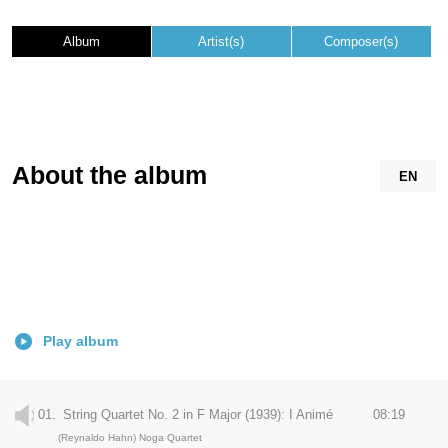
Album
Artist(s)
Composer(s)
About the album
EN
Play album
01.
String Quartet No. 2 in F Major (1939): I Animé
08:19
(Reynaldo Hahn) Noga Quartet