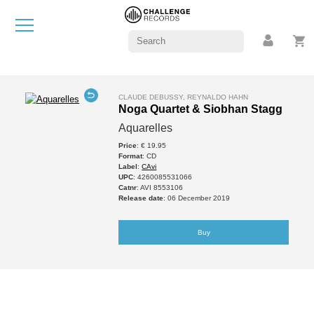
CLAUDE DEBUSSY, REYNALDO HAHN
Noga Quartet & Siobhan Stagg
Aquarelles
Price
: € 19.95
Format
: CD
Label
:
CAvi
UPC
: 4260085531066
Catnr
: AVI 8553106
Release date
: 06 December 2019
Buy