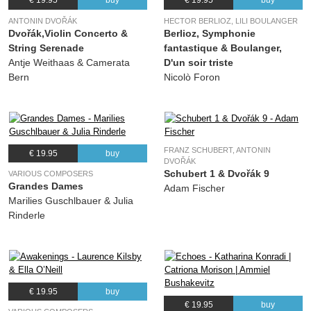
€ 19.95
buy
€ 19.95
buy
ANTONIN DVOŘÁK
HECTOR BERLIOZ, LILI BOULANGER
Dvořák,Violin Concerto &
Berlioz, Symphonie
String Serenade
fantastique & Boulanger,
Antje Weithaas & Camerata
D'un soir triste
Bern
Nicolò Foron
FRANZ SCHUBERT, ANTONIN
€ 19.95
buy
DVOŘÁK
Schubert 1 & Dvořák 9
VARIOUS COMPOSERS
Grandes Dames
Adam Fischer
Marilies Guschlbauer & Julia
Rinderle
€ 19.95
buy
€ 19.95
buy