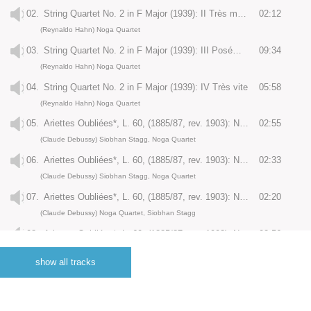
02.
String Quartet No. 2 in F Major (1939): II Très mouvementé
02:12
(Reynaldo Hahn) Noga Quartet
03.
String Quartet No. 2 in F Major (1939): III Posément. Très moderé
09:34
(Reynaldo Hahn) Noga Quartet
04.
String Quartet No. 2 in F Major (1939): IV Très vite
05:58
(Reynaldo Hahn) Noga Quartet
05.
Ariettes Oubliées*, L. 60, (1885/87, rev. 1903): No. 1 C‘est l‘extase
02:55
(Claude Debussy) Siobhan Stagg, Noga Quartet
06.
Ariettes Oubliées*, L. 60, (1885/87, rev. 1903): No. 2 Il pleure dans mon coeur
02:33
(Claude Debussy) Siobhan Stagg, Noga Quartet
07.
Ariettes Oubliées*, L. 60, (1885/87, rev. 1903): No. 3 L’ombre des arbres
02:20
(Claude Debussy) Noga Quartet, Siobhan Stagg
08.
Ariettes Oubliées*, L. 60, (1885/87, rev. 1903): No. 4 Paysages belges: Chevaux de bois
02:56
(Claude Debussy) Noga Quartet, Siobhan Stagg
show all tracks
09.
Ariettes Oubliées*, L. 60, (1885/87, rev. 1903): No. 5 Aquarelles: I. Green Voici des fruits, des fleurs, des feuilles
02:13
(Claude Debussy) Noga Quartet, Siobhan Stagg
10.
Ariettes Oubliées*, L. 60, (1885/87, rev. 1903): No. 6 Aquarelles: II. Spleen Les roses étaient toutes rouges
02:28