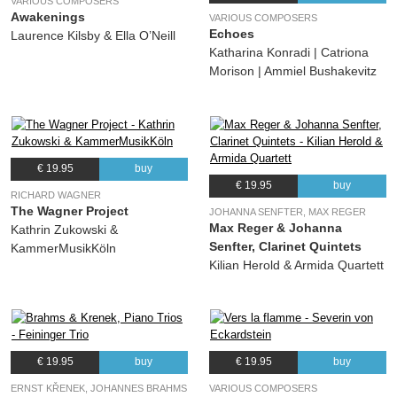
VARIOUS COMPOSERS
Awakenings
VARIOUS COMPOSERS
Echoes
Laurence Kilsby & Ella O’Neill
Katharina Konradi | Catriona
Morison | Ammiel Bushakevitz
€ 19.95
buy
€ 19.95
buy
RICHARD WAGNER
The Wagner Project
JOHANNA SENFTER, MAX REGER
Max Reger & Johanna
Kathrin Zukowski &
Senfter, Clarinet Quintets
KammerMusikKöln
Kilian Herold & Armida Quartett
€ 19.95
buy
€ 19.95
buy
ERNST KŘENEK, JOHANNES BRAHMS
VARIOUS COMPOSERS