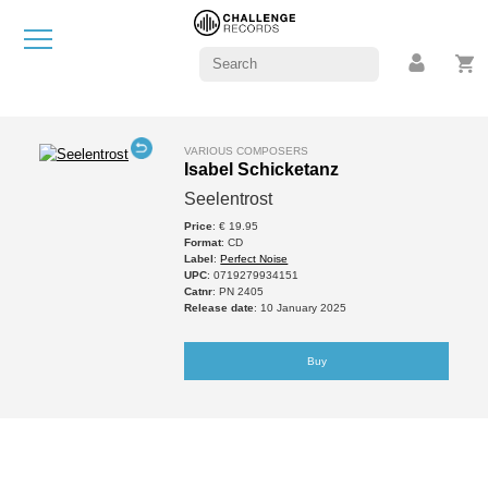
VARIOUS COMPOSERS
Isabel Schicketanz
Seelentrost
Price
: € 19.95
Format
: CD
Label
:
Perfect Noise
UPC
: 0719279934151
Catnr
: PN 2405
Release date
: 10 January 2025
Buy