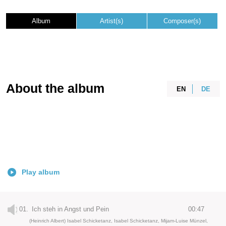
Album
Artist(s)
Composer(s)
About the album
EN
DE
Play album
01.
Ich steh in Angst und Pein
00:47
(Heinrich Albert) Isabel Schicketanz, Isabel Schicketanz, Mijam-Luise Münzel,