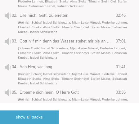
Fiederike Lehnert, Elisabeth Starke, Alma Stolte, Tillmann Steinhöfel, Stefan
Maass, Sebastian Knebel, Isabel Schicketanz
02.
Eile mich, Gott, zu erretten
02:46
(Heinrich Schütz) Isabel Schicketanz, Mijam-Luise Münzel, Fiederike Lehnert,
Elisabeth Starke, Alma Stolte, Tillmann Steinhöfel, Stefan Maass, Sebastian
Knebel, Isabel Schicketanz
03.
Gott hilf mir, denn das Wasser stehet mir bis an die Seele
07:01
(Johann Theile) Isabel Schicketanz, Mijam-Luise Münzel, Fiederike Lehnert,
Elisabeth Starke, Alma Stolte, Tillmann Steinhöfel, Stefan Maass, Sebastian
Knebel, Isabel Schicketanz
04.
Ach Herr, wie lang
01:41
(Heinrich Schütz) Isabel Schicketanz, Mijam-Luise Münzel, Fiederike Lehnert,
Elisabeth Starke, Alma Stolte, Tillmann Steinhöfel, Stefan Maass, Sebastian
Knebel, Isabel Schicketanz
05.
Erbarme dich mein, O Herre Gott
03:35
(Heinrich Schütz) Isabel Schicketanz, Mijam-Luise Münzel, Fiederike Lehnert,
Elisabeth Starke, Alma Stolte, Tillmann Steinhöfel, Stefan Maass, Sebastian
Knebel, Isabel Schicketanz
show all tracks
06.
Seelen, die Ihr durch den Tod
01:19
(Heinrich Albert) Isabel Schicketanz, Mijam-Luise Münzel, Fiederike Lehnert,
Elisabeth Starke, Alma Stolte, Tillmann Steinhöfel, Stefan Maass, Sebastian
Knebel, Isabel Schicketanz