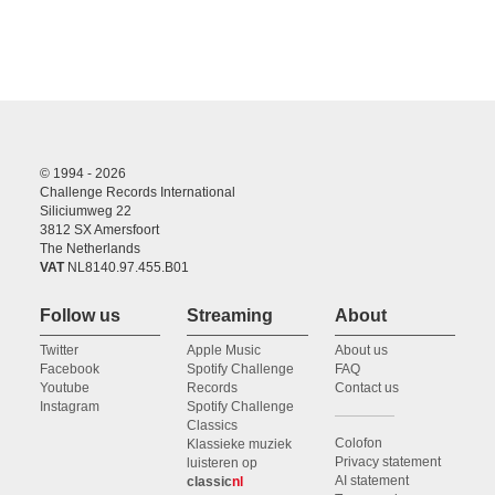
24.
Verlangen nach Gott
01:42
(Sophie Elisabeth) Isabel Schicketanz, Mijam-Luise Münzel, Fiederike Lehnert,
Elisabeth Starke, Alma Stolte, Tillmann Steinhöfel, Stefan Maass, Sebastian
Knebel, Isabel Schicketanz
25.
Morgen Lied
03:29
(Sophie Elisabeth) Isabel Schicketanz, Mijam-Luise Münzel, Fiederike Lehnert,
Elisabeth Starke, Alma Stolte, Tillmann Steinhöfel, Stefan Maass, Sebastian
Knebel, Isabel Schicketanz
© 1994 - 2026
Challenge Records International
26.
Jetzung kömpt die Nacht herbei
03:27
Siliciumweg 22
3812 SX Amersfoort
(Johann Nauwach) Isabel Schicketanz, Mijam-Luise Münzel, Fiederike Lehnert,
Elisabeth Starke, Alma Stolte, Tillmann Steinhöfel, Stefan Maass, Sebastian
The Netherlands
Knebel, Isabel Schicketanz
VAT
NL8140.97.455.B01
27.
Der Liebe Macht herrscht Tag und Nacht
03:27
Follow us
Streaming
About
(Adam Krieger) Isabel Schicketanz, Mijam-Luise Münzel, Fiederike Lehnert,
Elisabeth Starke, Alma Stolte, Tillmann Steinhöfel, Stefan Maass, Sebastian
Twitter
Apple Music
About us
Knebel, Isabel Schicketanz
Facebook
Spotify Challenge
FAQ
Youtube
Records
Contact us
Instagram
Spotify Challenge
Classics
Colofon
Klassieke muziek
Privacy statement
luisteren op
AI statement
classic
nl